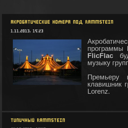
Акробатич
программы F
FlicFlac
буд
музыку гру
Премьеру 
клавишник гр
Lorenz.