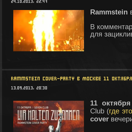
Rammstein
в
В комментар
для зацикли
11 октября
Club (
где эт
cover
вечери