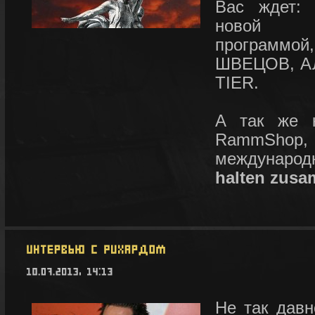
Вас ждет:
нов
прогр
ШВЕЦОВ,
А
TIER.
А так же к
RammShop,
междунар
halten zus
Не так давн