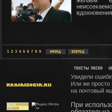
желаем е
неиссека
вдохновения
1
2
3
4
5
6
7
8
9
Увидели ошибк
Или же просто
на почтовый я
При использ
обязательна.