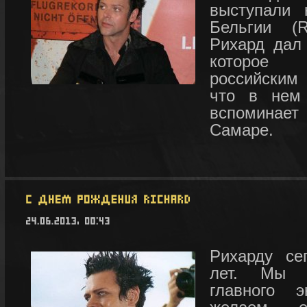
выступали
Бельгии (
Рихард дал
которое 
российским
что в нем
вспомина
Самаре.
Рихарду се
лет. Мы п
главного 