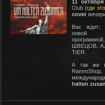
11 октября
Club (
где эт
cover
вечери
Вас ждет:
нов
прогр
ШВЕЦОВ,
А
TIER.
А так же к
RammShop,
междунар
halten zus