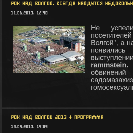
Не успел
посетителе
Волгой", а н
появились
выступ
rammstei
обвинен
садомаза
гомосексуал