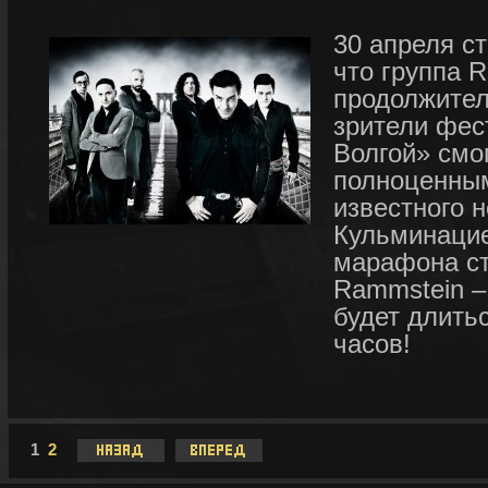
30 апреля ст
что группа 
продолжител
зрители фес
Волгой» смо
полноценны
известного 
Кульминацие
марафона ст
Rammstein –
будет длить
часов!
1
2