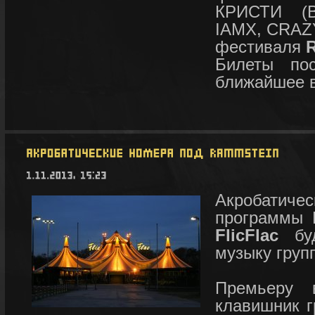
КРИСТИ (
IAMX, СRAZ
фестиваля
Билеты по
ближайшее 
Акробатич
программы F
FlicFlac
буд
музыку гру
Премьеру 
клавишник гр