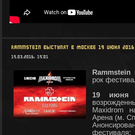
Rammstein
в
рок фестив
19 июня 
возрожден
Maxidrom н
Арена (м. Сп
Анонсиро
фестивал