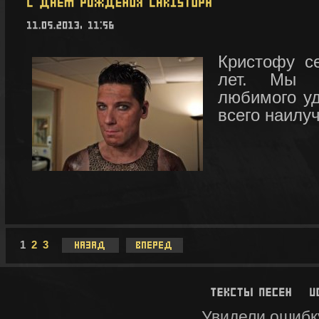
Кристофу се
лет. Мы п
любимого у
всего наилу
1
2
3
Увидели ошибк