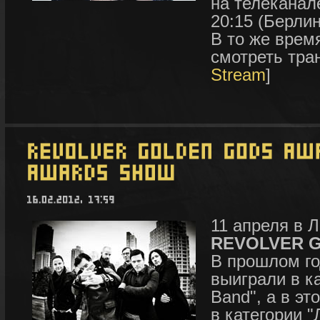
на телеканал
20:15 (Берлин
В то же врем
смотреть тра
Stream
]
11 апреля в 
REVOLVER G
В прошлом го
выиграли в ка
Band", а в э
в категории 