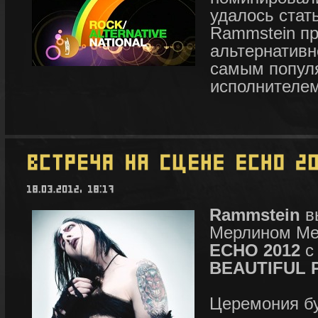
удалось стать
Rammstein п
альтернативн
самым попул
исполнителем
Rammstein
в
Мерлином Ме
ECHO 2012
с
BEAUTIFUL 
Церемония бу