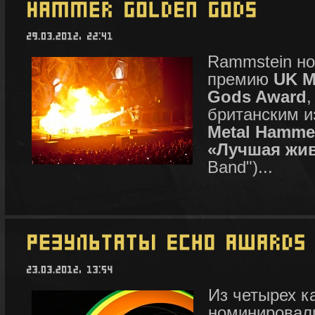
Rammstein н
премию
UK M
Gods Award
британским и
Metal Hamme
«Лучшая жив
Band")...
Из четырех к
номинировали