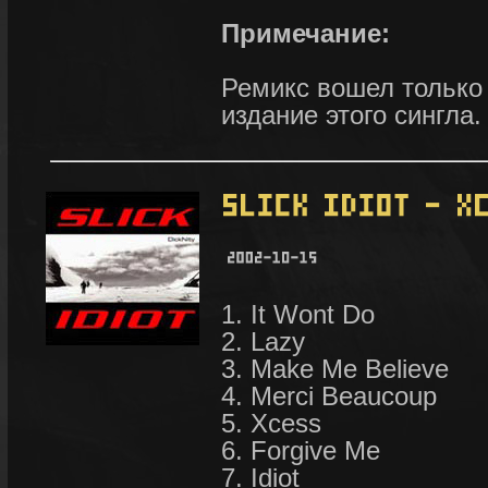
Примечание:
Ремикс вошел только
издание этого сингла.
1. It Wont Do
2. Lazy
3. Make Me Believe
4. Merci Beaucoup
5. Xcess
6. Forgive Me
7. Idiot