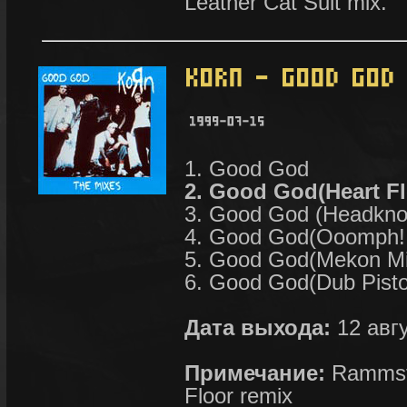
Leather Cat Suit mix.
1. Good God
2. Good God(Heart F
3. Good God (Headkno
4. Good God(Ooomph! 
5. Good God(Mekon Mi
6. Good God(Dub Pisto
Дата выхода:
12 авгу
Примечание:
Rammste
Floor remix