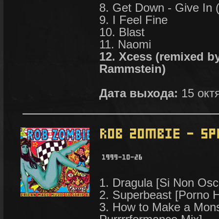
8. Get Down - Give In
9. I Feel Fine
10. Blast
11. Naomi
12. Xcess (remixed b
Rammstein)
Дата выхода:
15 окт
1. Dragula [Si Non Osci
2. Superbeast [Porno H
3. How to Make a Monst