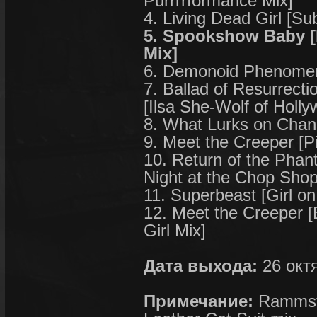
Purrrrformance Mix]
4. Living Dead Girl [Su
5. Spookshow Baby [B
Mix]
6. Demonoid Phenomeno
7. Ballad of Resurrect
[Ilsa She-Wolf of Holl
8. What Lurks on Chan
9. Meet the Creeper [P
10. Return of the Pha
Night at the Chop Shop
11. Superbeast [Girl on
12. Meet the Creeper 
Girl Mix]
Дата выхода:
26 окт
Примечание:
Rammste