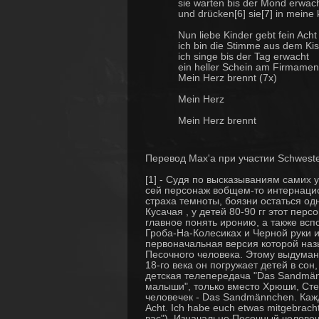
sie warten bis der Mond erwac
und drücken[6] sie[7] in meine
Nun liebe Kinder gebt fein Acht
ich bin die Stimme aus dem Ki
ich singe bis der Tag erwacht
ein heller Schein am Firmamen
Mein Herz brennt (7x)
Mein Herz
Mein Herz brennt
Перевод Max'a при участии Schwest
[1] - Судя по высказываниям самих 
сей персонаж вобщем-то интернацио
страха темноты, боязни остаться од
Кусачая , у детей 80-90 гг этот пе
главное понять иронию, а также всп
Гроба-На-Колесиках и Черной руки и 
первоначальная версия которой наз
Песочного человека. Этому выдуманн
18-го века он погружает детей в сон
детская телепередача "Das Sandmän
малыши", только вместо Хрюши, Сте
человечек - Das Sandmännchen. Кажду
Acht. Ich habe euch etwas mitgebrach
вас"). Изначально Песочный человеч