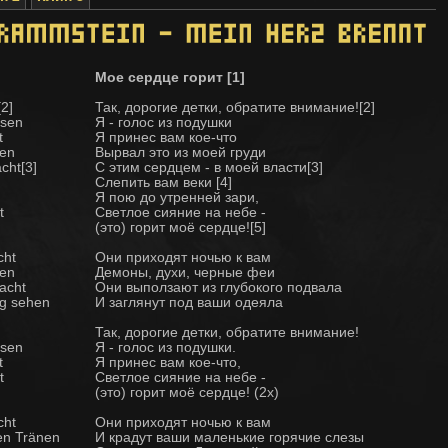
Мое сердце горит [1]
[2]
Так, дорогие детки, обратите внимание![2]
ssen
Я - голос из подушки
t
Я принес вам кое-что
sen
Вырвал это из моей груди
cht[3]
С этим сердцем - в моей власти[3]
Слепить вам веки [4]
Я пою до утренней зари,
t
Светлое сияние на небе -
(это) горит моё сердце![5]
cht
Они приходят ночью к вам
en
Демоны, духи, черные феи
acht
Они выползают из глубокого подвала
ug sehen
И заглянут под ваши одеяла
Так, дорогие детки, обратите внимание!
ssen
Я - голос из подушки.
t
Я принес вам кое-что,
t
Светлое сияние на небе -
(это) горит моё сердце! (2x)
cht
Они приходят ночью к вам
en Tränen
И крадут ваши маленькие горячие слезы