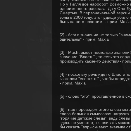
Но у Тилля все наоборот. Возможно
одноименного рассказа. Да у Оле-Лу
Смертью. В первоначальной версии 
зоны в 2000 году, это чудище убило
быть на него похожим. - прим. Max'a
[2] - Acht в значении не только "вни
бдительны" - прим. Max'a
[3] - Macht имеет несколько значени
значение "Власть" , то есть это серд
производить какие-то действия- при
[4] - поскольку речь идет о Властит
глаголом "слеплять" , чтобы передать
- прим. Max'a
[5] - слово "это", проставленное в с
[6] - над переводом этого слова мы 
слова большая смысловая нагрузка..
"горячие детские слёзы", ведь слёзы 
здесь не уместно, т.к. вливать можн
бы сказать "впрыскивают, вкалывают