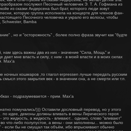
 праобразом послужил Песочный человечек Э. Т. А. Гофмана из
койе из сказки Андерсена был брат, которого люди зовут
песни, которую группа исполнила на концерте для членов фан-
 настоящего Песочнoго человечка и украло его волосы, чтобы
, Schwester, Bamba
мание" , но и "осторожность" , более полно фраза звучит как "будте
й, нам здесь важны два из них - значение "Сила, Мощь" и
це дает мне власть и силу, с ним - в моей власти и в моих силах
м. Max'a
еле ночных кошмаров ,то глагол erpressen лучше передать русским
 смысл этого закрытия век - в значении сна, а не смерти или т.п.
кобках - подразумевается - прим. Max'a
знатно помучались!))) Оставили дословный перевод, но у этого
. по идее, демоны должны вливать в вены Лирического героя
- это жидкость, а жидкость - вливают... однако, слово "вливают"
о во что-либо полупустое, а вены - они заполнены... можно было
" - если бы не смущал так объём, ибо впрыскивают обычно