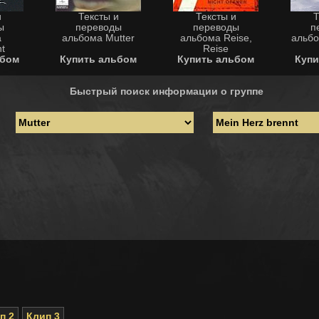
и
Тексты и
Тексты и
Т
ы
переводы
переводы
п
а
альбома Mutter
альбома Reise,
альбо
t
Reise
ьбом
Купить альбом
Купить альбом
Купи
Быстрый поиск информации о группе
п 2
Клип 3