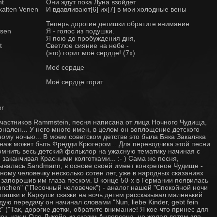
ht
Они ждут пока Луна взойдет
 kalten Venen
И вдавливают[6] их[7] в мои холодные вены
Теперь дорогие детишки обратите внимание
ssen
Я - голос из подушки.
Я пою до пробуждения дня,
t
Светлое сияние на небе -
(это) горит моё сердце! (7x)
Моё сердце
Моё сердце горит
er
участников Rammstein, песня написана от лица Ночного Чудища,
нален... У него много имен, в целом он воплощение детского
ному ночью... В моем советском детстве это была Бяка Закаляка
рсонаж может быть Фредди Крюгером... Для переводчика этой песни
омнить весь детский фольклор на ужасную тематику начиная с
заканчивая Красными колготками... :- ) Сама же песня,
ывалась Sandmann, в основе своей имеет конкретное Чудище -
ому человечку несколько сотен лет, уже в народных сказаниях
, запорошив им глаза песком. B конце 50-х в Германии появилась
nchen" ("Песочный человечек") - аналог нашей "Спокойной ночи
пашки и Каркуши сказки на ночь детям рассказывал маленький
ю передачу он начинал словами "Nun, liebe Kinder, gebt fein
t" ("Так, дорогие детки, обратите внимание! Я кое-что принес для
ек, как и Оле-Лукойе из сказки Андерсена, не желал детям зла.