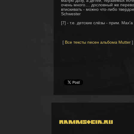
малую дозу, а детей, терзаемых ночн
очень много.... дословный же перев
втискивать - можно что-либо твердое
Schwester
[7] - т.е. детские слёзы - прим. Max'a
[
Все тексты песен альбома Mutter
]