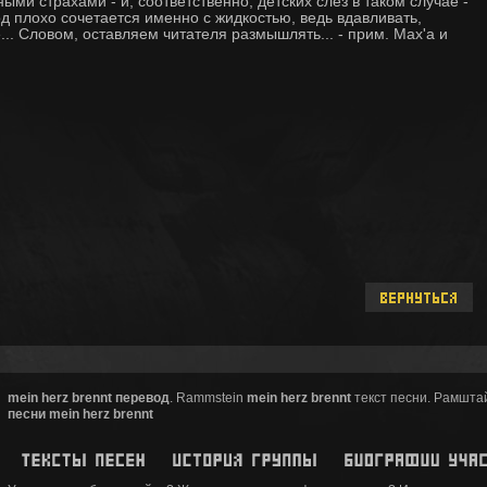
ыми страхами - и, соответственно, детских слез в таком случае -
од плохо сочетается именно с жидкостью, ведь вдавливать,
... Словом, оставляем читателя размышлять... - прим. Max'a и
mein herz brennt перевод
. Rammstein
mein herz brennt
текст песни. Рамштай
песни mein herz brennt