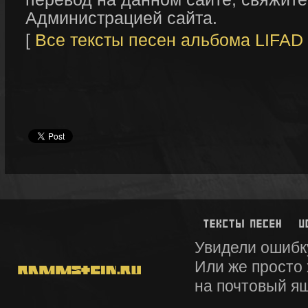
Администрацией сайта.
[
Все тексты песен альбома LIFAD
Увидели ошибк
Или же просто
на почтовый я