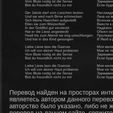
Vom Blute rostig ist die Sense
Заржавеет
Bist du freundlich nicht zu mir
Если буд
Der Jakob darf vom Lieschen lecken
Наслажда
Und sie wird nach Birne schmecken
Лиза на в
Sich kleine Haerchen aufgestellt
Волоски 
Eilen sie zum Weizenfeld
Вместе к
In der Goldflut gut versteckt
Надёжно 
Hat er die Liese angesteckt
Обнял он 
Haelt bis zum Abend sie eng umschlungen
Пролежали
Und hat in das Kind gesungen
И Якоб в
Liebe Liese lass die Gaense
Моя милая
Ich will von deiner Haut probieren
Мне не те
Vom Blute rostig ist die Sense
Заржавеет
Bist du freundlich nicht zu mir
Если буд
Liebe Liese lass die Gaense
Моя милая
Ich will von deiner Haut probieren
Мне не те
Vom Blute rostig ist die Sense
Заржавеет
Bist du freundlich nicht zu mir
Если буд
Перевод найден на просторах инт
являетесь автором данного перево
авторство было указано, либо не 
перевод на данном сайте, свяжите