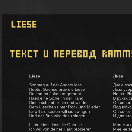
Liese
Лиза
Sonntag auf der Angerwiese
Днём вос
Huetet Gaense brav die Liese
Лиза усер
Da kommt Jakob angerannt
Но вот Як
Haelt eine Sichel in der Hand
В руках с
Diese schiebt er hin und wieder
Он серпо
Dem Lieschen unter Rock und Mieder
Под юбко
Er will sie kosten will sie zwingen
Он хочет 
Und der Bub wird dazu singen
И для это
Liebe Liese lass die Gaense
Моя милая
Ich will von deiner Haut probieren
Мне не те