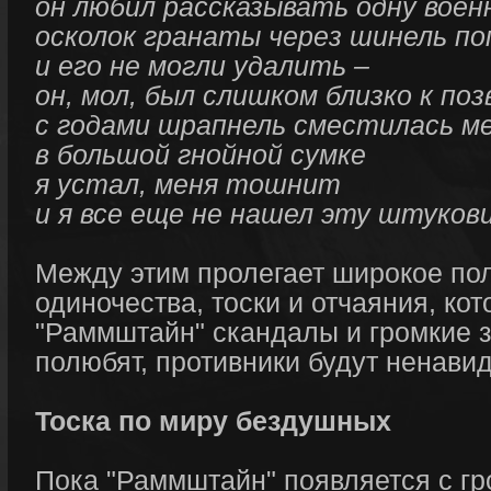
он любил рассказывать одну вое
осколок гранаты через шинель по
и его не могли удалить –
он, мол, был слишком близко к поз
с годами шрапнель сместилась м
в большой гнойной сумке
я устал, меня тошнит
и я все еще не нашел эту штуков
Между этим пролегает широкое пол
одиночества, тоски и отчаяния, ко
"Раммштайн" скандалы и громкие з
полюбят, противники будут ненавид
Тоска по миру бездушных
Пока "Раммштайн" появляется с г