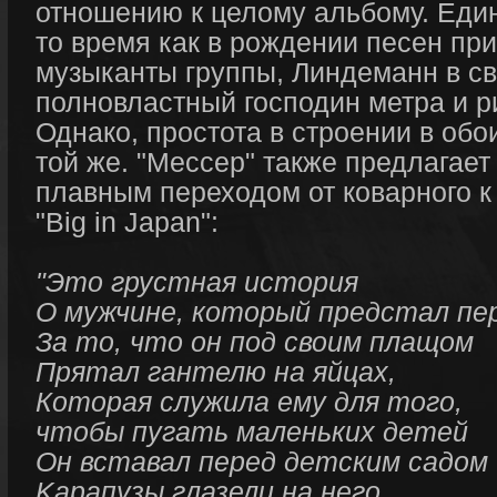
отношению к целому альбому. Един
то время как в рождении песен пр
музыканты группы, Линдеманн в св
полновластный господин метра и 
Однако, простота в строении в обо
той же. "Мессер" также предлагает
плавным переходом от коварного к 
"Big in Japan":
"Это грустная история
О мужчине, который предстал пе
За то, что он под своим плащом
Прятал гантелю на яйцах,
Которая служила ему для того,
чтобы пугать маленьких детей
Он вставал перед детским садом
Kарапузы глазели на него