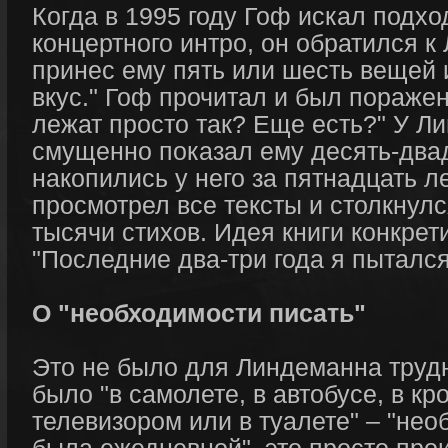
Когда в 1995 году Гоф искал подхо
концертного интро, он обратился к
принес ему пять или шесть вещей 
вкус." Гоф прочитал и был поражен
лежат просто так? Еще есть?" У Л
смущенно показал ему десять-двад
накопились у него за пятнадцать л
просмотрел все тексты и столкнулс
тысячи стихов. Идея книги конкрет
"Последние два-три года я пытался
О "необходимости писать"
Это не было для Линдеманна трудн
было "в самолете, в автобусе, в кр
телевизором или в туалете" – "нео