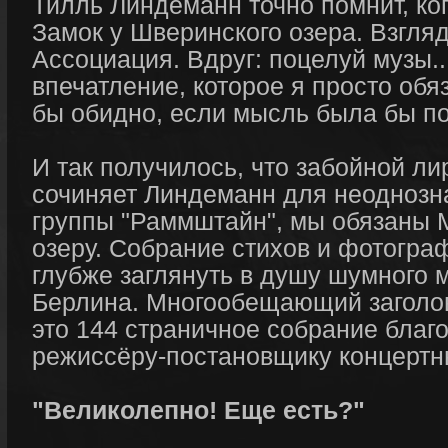
Тилль Линдеманн точно помнит, ког
Замок у Шверинского озера. Взгляд
Ассоциация. Вдруг: поцелуй музы..
впечатление, которое я просто обяз
бы обидно, если мысль была бы п
И так получилось, что забойной ли
сочиняет Линдеманн для неоднозн
группы "Раммштайн", мы обязаны 
озеру. Собрание стихов и фотогра
глубже заглянуть в душу шумного 
Берлина. Многообещающий заголов
это 144 страничное собрание благо
режиссёру-постановщику концерт
"Великолепно! Еще есть?"