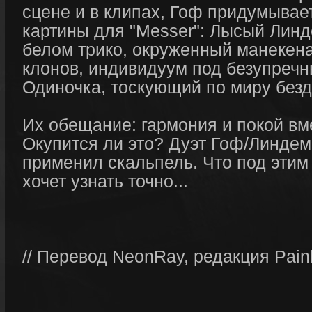
сцене и в клипах, Гоф придумывае
картины для "Messer": Лысый Линд
белом трико, окруженный манекен
клонов, индивидуум под безупреч
Одиночка, тоскующий по миру без
Их обещание: гармония и покой вм
Окупится ли это? Дуэт Гоф/Линдем
применил скальпель. Что под этим 
хочет узнать точно...
// Перевод NeonRay, редакция Painl