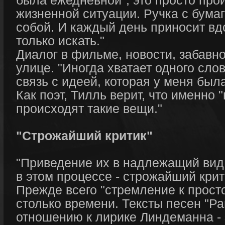
была ежедневнoй", это просто про
жизненной ситуации. Ручка с бумаго
собой. И каждый день приносит вд
только искать."
Диалог в фильме, новости, забавн
улице. "Иногда хватает одного сло
связь с идеей, которая у меня была
Как поэт, Тилль верит, что именно 
происходят такие вещи."
"Строжайший критик"
"Приведение их в надлежащий вид -
в этом процессе - строжайший крит
Прежде всего "стремление к простот
столько времени. Тексты песен "Р
отношению к лирике Линдеманна - э