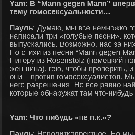
Yam: В “Mann gegen Mann” вперв
тему гомосексуальности…
Пауль
: Думаю, мы все немножко г
написали три «голубые песни», ко
выпускались. Возможно, нас за них
Но стихи из песни “Mann gegen Ma
Питеру из Rosenstolz (немецкий по
женщина), гею, чтобы проверить, и 
они – против гомосексуалистов. Мы
него разрешения. Но все равно на
которые обнаружат там что-нибудь 
Yam: Что-нибудь «не п.к.»?
Пауль
: Неполиткорректное. Но мы