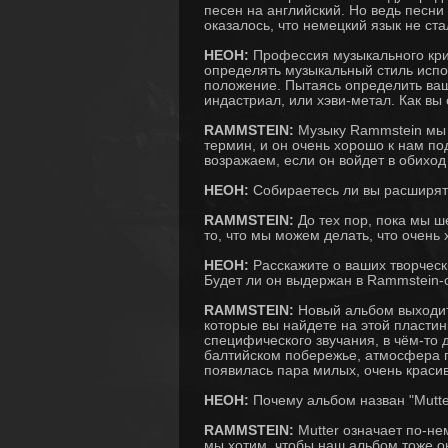
песен на английский. Но ведь песни
оказалось, что немецкий язык не ст
НЕОН:
Профессия музыкального крит
определять музыкальный стиль испол
положение. Пытаясь определить ваш
индастриал, или хэви-метал. Как вы
RAMMSTEIN:
Музыку Rammstein мы 
термин, и он очень хорошо к нам под
возражаем, если он войдет в обиход
НЕОН:
Собираетесь ли вы расширять
RAMMSTEIN:
До тех пор, пока мы ш
то, что мы можем делать, что очень 
НЕОН:
Расскажите о ваших творческ
Будет ли он выдержан в Rammstein-
RAMMSTEIN:
Новый альбом выходит 
которые вы найдете на этой пластин
специфического звучания, в чём-то 
балтийском побережье, атмосфера п
появилась пара милых, очень краси
НЕОН:
Почему альбом назван "Mutte
RAMMSTEIN:
Mutter означает по-не
мы хотим, чтобы наш альбом тоже о