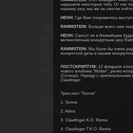
нарушили некоторые табу. От нас п
нашему шоу, мы же не смогли пойти 
НЕОН:
Где Вам понравилось выступ
RAMMSTEIN:
Больше всего нам пон
НЕОН:
Смогут ли в ближайшем буду
великолепным концертным шоу Ram
RAMMSTEIN:
Мы были бы очень рады
конкретной даты в нашем концертном
ПОСТСКРИПТУМ:
12 февраля этого
нового альбома "Mutter", релиз кот
(Солнце). Наряду с оригинальными 
Clawfinger.
Трек-лист "Sonne":
1. Sonne
2. Adios
3. Clawfinger K.O. Remix
4. Clawfinger T.K.O. Remix