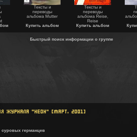
и
Тексты и
Тексты и
Т
ы
переводы
переводы
п
а
альбома Mutter
альбома Reise,
альбо
t
Reise
ьбом
Купить альбом
Купить альбом
Купи
Быстрый поиск информации о группе
ы суровых германцев