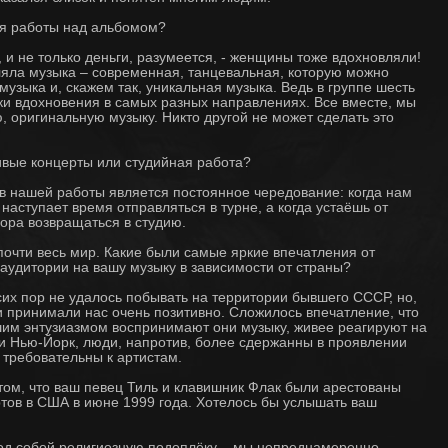
мя работы над альбомом?
, и не только деньги, разумеется, - женщины тоже вдохновляли!
вляла музыка – современная, танцевальная, которую можно
музыка и, скажем так, уникальная музыка. Ведь в группе шесть
ки вдохновения в самых разных направлениях. Все вместе, мы
, оригинальную музыку. Никто другой не может сделать это
ивые концерты или студийная работа?
 нашей работы является постоянное чередование: когда нам
з наступает время отправляться в турне, а когда устаёшь от
пора возвращаться в студию.
очти весь мир. Какие были самые яркие впечатления от
 аудитории на вашу музыку в зависимости от страны?
их пор не удалось побывать на территории бывшего СССР, но,
 принимали нас очень позитивно. Сложилось впечатление, что
шим энтузиазмом воспринимают они музыку, живее реагируют на
или Нью-Йорк, люди, напротив, более сдержанны в проявлении
е требовательны к артистам.
ом, что ваш певец Тиль и клавишник Флак были арестованы
ртов в США в июне 1999 года. Хотелось бы услышать ваш
од собой религиозную подоплёку – мы непреднамеренно