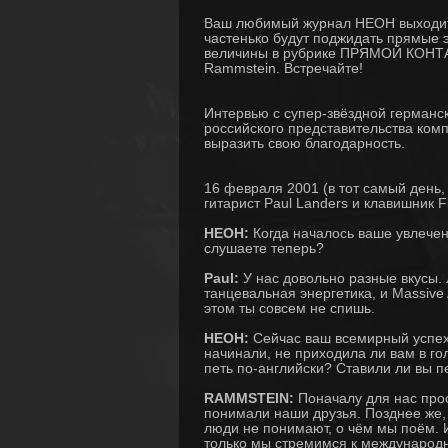
Ваш любимый журнал НЕОН выходит 
частенько будут поджидать прямые 
величины в рубрике ПРЯМОЙ КОНТАК
Rammstein. Встречайте!
Интервью с супер-звёздной германс
российского представительства комп
выразить свою благодарность.
16 февраля 2001 (в тот самый день,
гитарист Paul Landers и клавишник F
НЕОН:
Когда началось ваше увлечен
слушаете теперь?
Paul:
У нас довольно разные вкусы. 
танцевальная энергетика, и Massive A
этом ты совсем не спишь.
НЕОН:
Сейчас ваш всемирный успех 
начинали, не приходила ли вам в го
петь по-английски? Ставили ли вы 
RAMMSTEIN:
Поначалу для нас прос
понимали наши друзья. Позднее же,
люди не понимают, о чём мы поём. И
только мы стремимся к международн