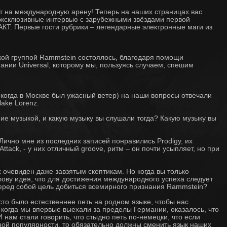
на международную арену! Теперь на наших страницах вас
эксклюзивные интервью с зарубежными звёздами первой
Т. Первые гости рубрики – легендарные электронные маги из
кой группой Rammstein состоялось, благодаря помощи
ании Universal, которому мы, пользуясь случаем, спешим
 когда в Москве был ужасный ветер) на наши вопросы отвечали
lake Lorenz.
ие музыкой, и какую музыку вы слушали тогда? Какую музыку вы
Лично мне из последних записей понравились Prodigy, их
ttack, - у них отличный groove, ритм – он почти усыпляет, но при
очевиден даже завзятым скептикам. Но когда вы только
лову идея, что для достижения международного успеха следует
перед собой цель добиться всемирного признания Rammstein?
то было естественнее петь на родном языке, чтобы нас
 когда мы впервые выехали за пределы Германии, оказалось, что
 нам стали говорить, что стыдно петь по-немецки, что если
ой популярности, то обязательно должны сменить язык наших