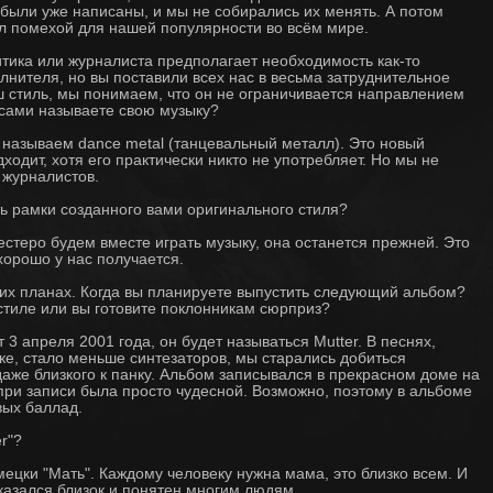
 были уже написаны, и мы не собирались их менять. А потом
ал помехой для нашей популярности во всём мире.
ика или журналиста предполагает необходимость как-то
нителя, но вы поставили всех нас в весьма затруднительное
 стиль, мы понимаем, что он не ограничивается направлением
 сами называете свою музыку?
называем dance metal (танцевальный металл). Это новый
ходит, хотя его практически никто не употребляет. Но мы не
 журналистов.
 рамки созданного вами оригинального стиля?
естеро будем вместе играть музыку, она останется прежней. Это
хорошо у нас получается.
их планах. Когда вы планируете выпустить следующий альбом?
стиле или вы готовите поклонникам сюрприз?
3 апреля 2001 года, он будет называться Mutter. В песнях,
ке, стало меньше синтезаторов, мы старались добиться
даже близкого к панку. Альбом записывался в прекрасном доме на
ри записи была просто чудесной. Возможно, поэтому в альбоме
вых баллад.
r"?
мецки "Мать". Каждому человеку нужна мама, это близко всем. И
казался близок и понятен многим людям.