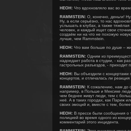
НЕОН:
Что вдохновляло вас во вре
RAMMSTEIN:
О, конечно, деньги! Ну
Ну, а если серьёзно, то нас вдохно
услышать в клубах, а также тяжёлая 
человек, и каждый ищет свои сточни
создаём ни на что не похожую новую
лучше, чем Rammstein.
НЕОН:
Что вам больше по душе – ж
RAMMSTEIN:
Одним из преимуществ
надоедает работа в студии, - как ра
гастрольных разъездов, - приходит 
НЕОН:
Вы объездили с концертами п
концертов, и отличалась ли реакция
RAMMSTEIN:
К сожалению, нам до с
например, в Польше и Мексике люди
чем беднее живут люди, тем с боль
неё. А в таких городах, как Париж 
своих эмоций и, вместе с тем, боле
НЕОН:
В прессе были сообщения о т
полицией во время одного из конце
комментарий этого инцидента.
RAMMSTEIN:
Этот инцидент имел п