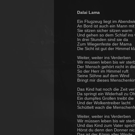
Dalai Lama
Ein Flugzeug liegt im Abendwi
An Bord ist auch ein Mann mit
Sie sitzen sicher sitzen warm
Und gehen so dem Schlaf ins
In drei Stunden sind sie da
Zum Wiegenfeste der Mama
Die Sicht ist gut der Himmel kl
Weiter, weiter ins Verderben
Wir müssen leben bis wir ster
Der Mensch gehört nicht in die
So der Herr im Himmel ruft
Seine Söhne auf dem Wind
Bringt mir dieses Menschenki
Das Kind hat noch die Zeit ver
Da springt ein Widerhall zu O
Ein dumpfes Grollen treibt die
Und der Wolkentreiber lacht
Schüttelt wach die Menschenf
Weiter, weiter ins Verderben
Wir müssen leben bis wir ster
Und das Kind zum Vater sprich
Hörst du denn den Donner nic
Das ist der König aller Winde