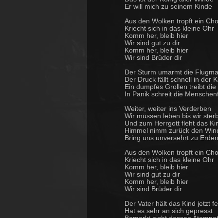
Er will mich zu seinem Kinde
Aus den Wolken tropft ein Cho
Kriecht sich in das kleine Ohr
Komm her, bleib hier
Wir sind gut zu dir
Komm her, bleib hier
Wir sind Brüder dir
Der Sturm umarmt die Flugma
Der Druck fällt schnell in der 
Ein dumpfes Grollen treibt die
In Panik schreit die Menschen
Weiter, weiter ins Verderben
Wir müssen leben bis wir ster
Und zum Herrgott fleht das Ki
Himmel nimm zurück den Win
Bring uns unversehrt zu Erde
Aus den Wolken tropft ein Cho
Kriecht sich in das kleine Ohr
Komm her, bleib hier
Wir sind gut zu dir
Komm her, bleib hier
Wir sind Brüder dir
Der Vater hält das Kind jetzt fe
Hat es sehr an sich gepresst
Bemerkt nicht dessen Atemno