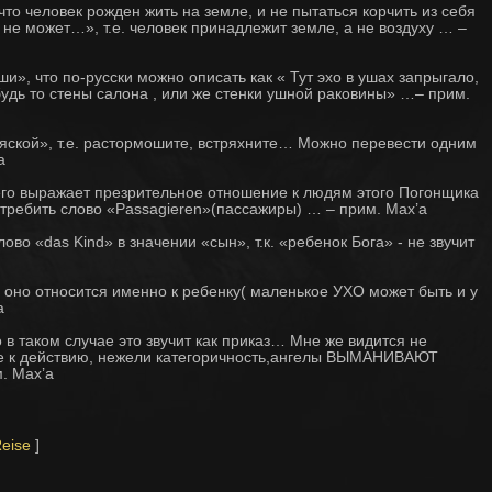
 что человек рожден жить на земле, и не пытаться корчить из себя
 не может…», т.е. человек принадлежит земле, а не воздуху … –
уши», что по-русски можно описать как « Тут эхо в ушах запрыгало,
 будь то стены салона , или же стенки ушной раковины» …– прим.
 тряской», т.е. растормошите, встряхните… Можно перевести одним
a
всего выражает презрительное отношение к людям этого Погонщика
требить слово «Passagieren»(пассажиры) … – прим. Max’a
лово «das Kind» в значении «сын», т.к. «ребенок Бога» - не звучит
бо оно относится именно к ребенку( маленькое УХО может быть и у
a
но в таком случае это звучит как приказ… Мне же видится не
ие к действию, нежели категоричность,ангелы ВЫМАНИВАЮТ
. Max’a
eise
]