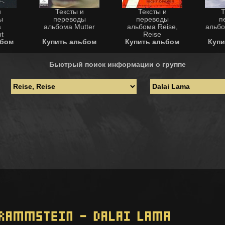
и
Тексты и
Тексты и
Т
ы
переводы
переводы
п
а
альбома Mutter
альбома Reise,
альбо
t
Reise
ьбом
Купить альбом
Купить альбом
Купи
Быстрый поиск информации о группе