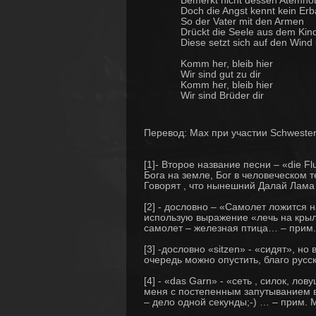
Doch die Angst kennt kein Er
So der Vater mit den Armen
Drückt die Seele aus dem Kin
Diese setzt sich auf den Wind 
Komm her, bleib hier
Wir sind gut zu dir
Komm her, bleib hier
Wir sind Brüder dir
Перевод: Max при участии Schweste
[1]- Второе название песни – «die 
Бога на земле, Бог в человеческом т
Говорят , что нынешний Далай Лама
[2] - дословно – «Самолет ложится н
использую выражение «лечь на крыло
самолет – железная птица… – прим.
[3] -дословно «sitzen» - «сидят», но
очередь можно опустить, благо русс
[4] - «das Garn» - «сеть , силок, л
меня с постепенным запутыванием в с
– дело одной секунды;-) … – прим. 