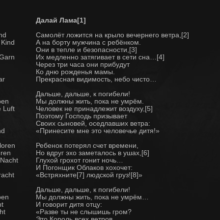
Далай Лама[1]
nd
Самолёт ложится на крыло вечернего ветра,[2]
 Kind
А на борту мужчина с ребёнком.
Они в тепле и безопасности,[3]
 Garn
Их медленно затягивает в сети сна…[4]
Через три часа они прибудут
Ко дню рожденья мамы.
ar
Прекрасная видимость, небо чисто…
Дальше, дальше, к погибели!
ben
Мы должны жить, пока не умрём.
 Luft
Человек не принадлежит воздуху,[5]
Поэтому Господь призывает
Своих сыновей, оседлавших ветра:
nd
«Принесите мне это человечье дитя!»
loren
Ребенок потерял счет времени,
hren
Но вдруг эхо заметалось в ушах,[6]
 Nacht
Глухой грохот гонит ночь…
И Погонщик Облаков хохочет:
racht
«Встряхните[7] людской груз![8]»
Дальше, дальше, к погибели!
ben
Мы должны жить, пока не умрём…
t
И говорит дитя отцу:
ht
«Разве ты не слышишь гром?
Это Король всех ветров,