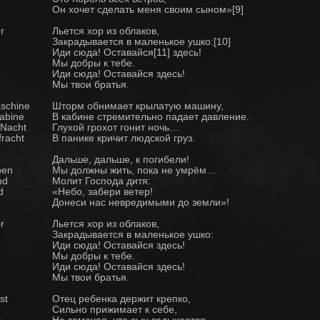
Он хочет сделать меня своим сыном»[9]
r
Льется хор из облаков,
Закрадывается в маленькое ушко:[10]
Иди сюда! Оставайся[11] здесь!
Мы добры к тебе.
Иди сюда! Оставайся здесь!
Мы твои братья.
schine
Шторм обнимает крылатую машину,
Kabine
В кабине стремительно падает давление.
 Nacht
Глухой грохот гонит ночь…
fracht
В панике кричит людской груз.
Дальше, дальше, к погибели!
ben
Мы должны жить, пока не умрём…
nd
Молит Господа дитя:
d
«Небо, забери ветер!
n
Донеси нас невредимыми до земли»!
r
Льется хор из облаков,
Закрадывается в маленькое ушко:
Иди сюда! Оставайся здесь!
Мы добры к тебе.
Иди сюда! Оставайся здесь!
Мы твои братья.
st
Отец ребенка держит крепко,
Сильно прижимает к себе,
t
Не замечая, что сын задыхается