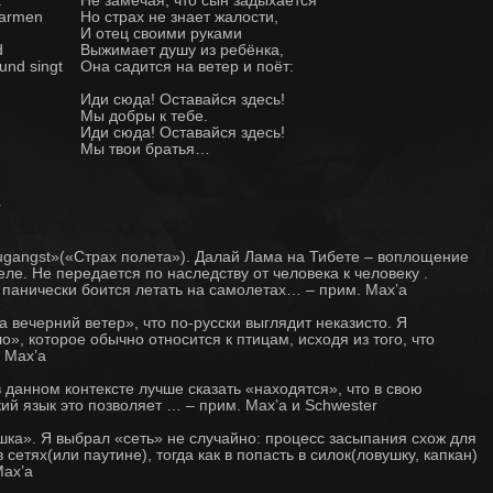
barmen
Но страх не знает жалости,
И отец своими руками
d
Выжимает душу из ребёнка,
und singt
Она садится на ветер и поёт:
Иди сюда! Оставайся здесь!
Мы добры к тебе.
Иди сюда! Оставайся здесь!
Мы твои братья…
r
Flugangst»(«Страх полета»). Далай Лама на Тибете – воплощение
еле. Не передается по наследству от человека к человеку .
 панически боится летать на самолетах… – прим. Max’a
а вечерний ветер», что по-русски выглядит неказисто. Я
», которое обычно относится к птицам, исходя из того, что
 Max’a
 в данном контексте лучше сказать «находятся», что в свою
кий язык это позволяет … – прим. Max’a и Schwester
овушка». Я выбрал «сеть» не случайно: процесс засыпания схож для
етях(или паутине), тогда как в попасть в силок(ловушку, капкан)
Max’a