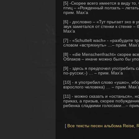
[5] -Скорее всего имеется в виду то,
птиц – «Рожденный ползать – летать
прим. Max’a
[6] - дословно – «Тут прыгает эхо в 
звук заметался от стенки к стенке –
Max’a
[7] - «Schuttelt wach» - «разбудите
словом «встряхнуть» …– прим. Max’
[8] - «die Menschenfracht» скорее 
Облаков – иначе можно было бы упо
[9] - здесь я предпочел употребить с
по-русски;-) … – прим. Max’a
[10] - я употребил слово «ушко», и
взрослого человека) … – прим. Max’
[11] - можно сказать и «останься», 
приказ, а призыв, скорее побужден
ребенка сладкими голосами…– прим
[
Все тексты песен альбома Reise, R