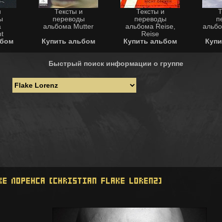
и
Тексты и
Тексты и
Т
ы
переводы
переводы
п
а
альбома Mutter
альбома Reise,
альбо
t
Reise
ьбом
Купить альбом
Купить альбом
Купи
Быстрый поиск информации о группе