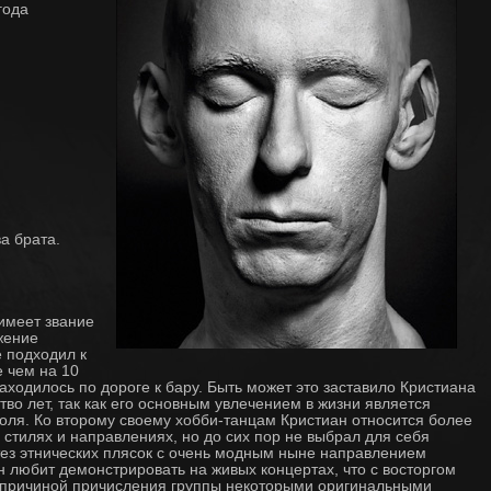
года
а брата.
имеет звание
жение
е подходил к
 чем на 10
находилось по дороге к бару. Быть может это заставило Кристиана
тво лет, так как его основным увлечением в жизни является
оля. Ко второму своему хобби-танцам Кристиан относится более
 стилях и направлениях, но до сих пор не выбрал для себя
тез этнических плясок с очень модным ныне направлением
н любит демонстрировать на живых концертах, что с восторгом
т причиной причисления группы некоторыми оригинальными