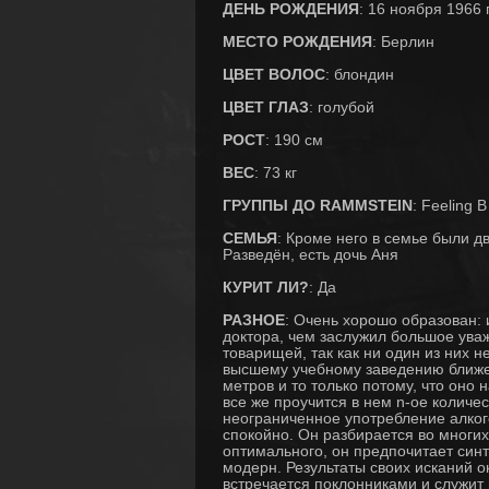
ДЕНЬ РОЖДЕНИЯ
: 16 ноября 1966 
МЕСТО РОЖДЕНИЯ
: Берлин
ЦВЕТ ВОЛОС
: блондин
ЦВЕТ ГЛАЗ
: голубой
РОСТ
: 190 см
ВЕС
: 73 кг
ГРУППЫ ДО RAMMSTEIN
: Feeling B
СЕМЬЯ
: Кроме него в семье были дв
Разведён, есть дочь Аня
КУРИТ ЛИ?
: Да
РАЗНОЕ
: Очень хорошо образован: 
доктора, чем заслужил большое ува
товарищей, так как ни один из них н
высшему учебному заведению ближе
метров и то только потому, что оно 
все же проучится в нем n-ое количес
неограниченное употребление алког
спокойно. Он разбирается во многих
оптимального, он предпочитает син
модерн. Результаты своих исканий о
встречается поклонниками и служи