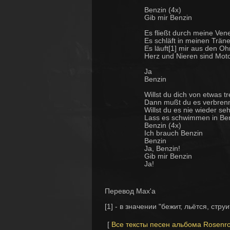
Benzin (4x)
Gib mir Benzin
Es fließt durch meine Ven
Es schläft in meinen Trän
Es läuft[1] mir aus den Oh
Herz und Nieren sind Mot
Ja
Benzin
Willst du dich von etwas t
Dann mußt du es verbren
Willst du es nie wieder se
Lass es schwimmen in Be
Benzin (4x)
Ich brauch Benzin
Benzin
Ja, Benzin!
Gib mir Benzin
Ja!
Перевод Max'a
[1] - в значении "бежит, льётся, стру
[
Все тексты песен альбома Rosenro