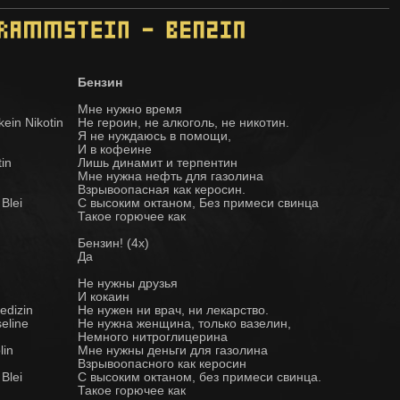
Бензин
Мне нужно время
kein Nikotin
Не героин, не алкоголь, не никотин.
Я не нуждаюсь в помощи,
И в кофеине
in
Лишь динамит и терпентин
Мне нужна нефть для газолина
Взрывоопасная как керосин.
 Blei
С высоким октаном, Без примеси свинца
Такое горючее как
Бензин! (4x)
Да
Не нужны друзья
И кокаин
edizin
Не нужен ни врач, ни лекарство.
eline
Не нужна женщина, только вазелин,
Немного нитроглицерина
lin
Мне нужны деньги для газолина
Взрывоопасного как керосин
 Blei
С высоким октаном, без примеси свинца.
Такое горючее как