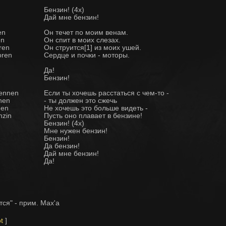
Бензин! (4x)
Дай мне бензин!
en
Он течет по моим венам.
en
Он спит в моих слезах.
ren
Он струится[1] из моих ушей.
oren
Сердце и почки - моторы.
Да!
Бензин!
rennen
Если ты хочешь расстаться с чем-то -
nen
- ты должен это сжечь
hen
Не хочешь это больше видеть -
nzin
Пусть оно плавает в бензине!
Бензин! (4x)
Мне нужен бензин!
Бензин!
Да бензин!
Дай мне бензин!
Да!
ится" - прим. Max'a
t
]