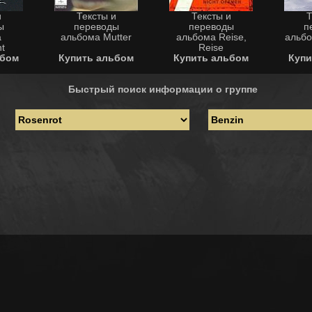
и
Тексты и
Тексты и
Т
ы
переводы
переводы
п
а
альбома Mutter
альбома Reise,
альбо
t
Reise
ьбом
Купить альбом
Купить альбом
Купи
Быстрый поиск информации о группе